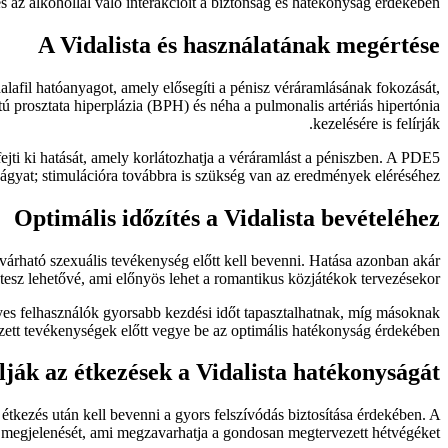
és az alkohollal való interakcióit a biztonság és hatékonyság érdekében.
A Vidalista és használatának megértése
lafil hatóanyagot, amely elősegíti a pénisz véráramlásának fokozását,
atú prosztata hiperplázia (BPH) és néha a pulmonalis artériás hipertónia
kezelésére is felírják.
jti ki hatását, amely korlátozhatja a véráramlást a péniszben. A PDE5
ágyat; stimulációra továbbra is szükség van az eredmények eléréséhez.
Optimális időzítés a Vidalista bevételéhez
a várható szexuális tevékenység előtt kell bevenni. Hatása azonban akár
 tesz lehetővé, ami előnyös lehet a romantikus közjátékok tervezésekor.
Egyes felhasználók gyorsabb kezdési időt tapasztalhatnak, míg másoknak
zett tevékenységek előtt vegye be az optimális hatékonyság érdekében.
ják az étkezések a Vidalista hatékonyságát
tkezés után kell bevenni a gyors felszívódás biztosítása érdekében. A
r megjelenését, ami megzavarhatja a gondosan megtervezett hétvégéket.