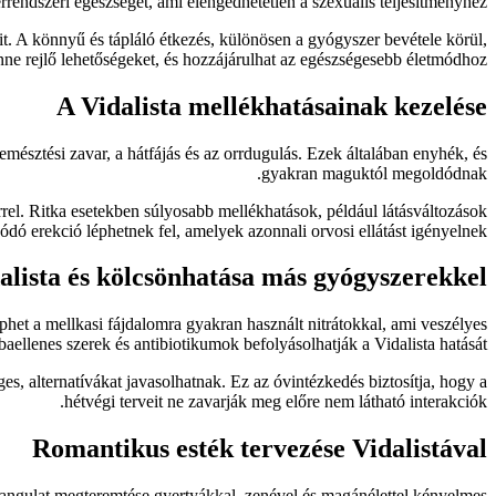
érrendszeri egészséget, ami elengedhetetlen a szexuális teljesítményhez.
t. A könnyű és tápláló étkezés, különösen a gyógyszer bevétele körül,
nne rejlő lehetőségeket, és hozzájárulhat az egészségesebb életmódhoz.
A Vidalista mellékhatásainak kezelése
mésztési zavar, a hátfájás és az orrdugulás. Ezek általában enyhék, és
gyakran maguktól megoldódnak.
el. Ritka esetekben súlyosabb mellékhatások, például látásváltozások
ódó erekció léphetnek fel, amelyek azonnali orvosi ellátást igényelnek.
alista és kölcsönhatása más gyógyszerekkel
phet a mellkasi fájdalomra gyakran használt nitrátokkal, ami veszélyes
enes szerek és antibiotikumok befolyásolhatják a Vidalista hatását.
, alternatívákat javasolhatnak. Ez az óvintézkedés biztosítja, hogy a
hétvégi terveit ne zavarják meg előre nem látható interakciók.
Romantikus esték tervezése Vidalistával
 hangulat megteremtése gyertyákkal, zenével és magánélettel kényelmes