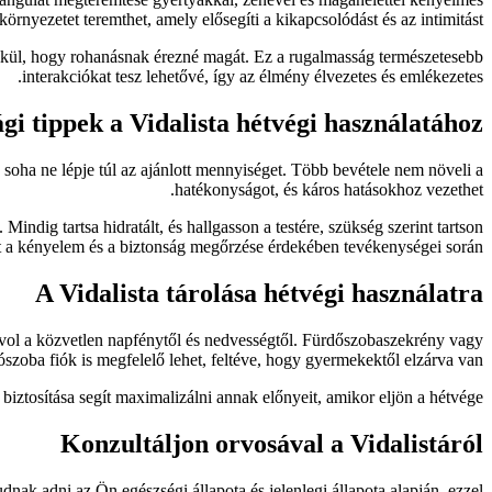
környezetet teremthet, amely elősegíti a kikapcsolódást és az intimitást.
nélkül, hogy rohanásnak érezné magát. Ez a rugalmasság természetesebb
interakciókat tesz lehetővé, így az élmény élvezetes és emlékezetes.
gi tippek a Vidalista hétvégi használatához
 soha ne lépje túl az ajánlott mennyiséget. Több bevétele nem növeli a
hatékonyságot, és káros hatásokhoz vezethet.
indig tartsa hidratált, és hallgasson a testére, szükség szerint tartson
t a kényelem és a biztonság megőrzése érdekében tevékenységei során.
A Vidalista tárolása hétvégi használatra
ávol a közvetlen napfénytől és nedvességtől. Fürdőszobaszekrény vagy
ószoba fiók is megfelelő lehet, feltéve, hogy gyermekektől elzárva van.
biztosítása segít maximalizálni annak előnyeit, amikor eljön a hétvége.
Konzultáljon orvosával a Vidalistáról
dnak adni az Ön egészségi állapota és jelenlegi állapota alapján, ezzel