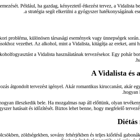
emezését. Például, ha gazdag, kényeztető étkezést tervez, a Vidalista b
a stratégia segít elkerülni a gyógyszer hatékonyságának eset
kori probléma, különösen társasági események vagy ünnepségek során. M
ásokhoz vezethet. Az alkohol, mint a Vidalista, kitágítja az ereket, ami 
lkoholfogyasztást a Vidalista használatának tervezésekor. Egy pohár bo
h
A Vidalista és
ozás átgondolt tervezést igényel. Akár romantikus kiruccanást, akár egy
hogyan k
hogyan illeszkedik bele. Ha mozgalmas nap áll előttünk, olyan tevékeny
yszer hatásait és időzítését. Biztos lehet benne, hogy megfelelő terve
Diétás
ölcsökben, zöldségekben, sovány fehérjékben és teljes kiőrlésű gabonák