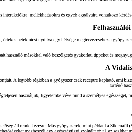
es interakciókra, mellékhatásokra és egyéb aggályaira vonatkozó kérdés
Felhasználói 
ek, értékes betekintést nyújtva egy hétvége megtervezéséhez a gyógysze
tát használó másokkal való beszélgetés gyakorlati tippeket és megnyugvás
A Vidali
ontjait. A legtöbb régióban a gyógyszer csak receptre kapható, ami bizto
történő has
gteljesen használjuk, figyelembe véve mind a személyes egészséget, mind
ehetőség áll rendelkezésre. Más gyógyszerek, mint például a Sildenafil (
lehetőségeket megbeszéli egy egészségügyi szolgáltatóval, az segíthet m