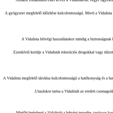
A gyógyszer megfelelő időzítése kulcsfontosságú. Mivel a Vidalista 
A Vidalista hétvégi használatakor mindig a biztonságnak k
Ezenkívül kerülje a Vidalistát rekreációs drogokkal vagy túlzott
A Vidalista megfelelő tárolása kulcsfontosságú a hatékonyság és a h
Utazáskor tartsa a Vidalistát az eredeti csomagol
Mielőtt beépítené a Vidalistát a hétvégi terveibe, tanácsos k