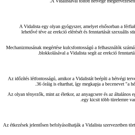
A Vidalistával töltött hétvége megtervezéséhe
A Vidalista egy olyan gyógyszer, amelyet elsősorban a férfi
lehetővé téve az erekció elérését és fenntartását szexuális s
Mechanizmusának megértése kulcsfontosságú a felhasználók számára. 
blokkolásával a Vidalista segít az erekció fennta
Az időzítés létfontosságú, amikor a Vidalistát beépíti a hétvégi te
36 óráig is eltarthat, így megkapja a becenevet "a h
Az olyan tényezők, mint az életkor, az anyagcsere és az általános 
egy kicsit több türelemre v
Az étkezések jelentősen befolyásolhatják a Vidalista szervezetben tö