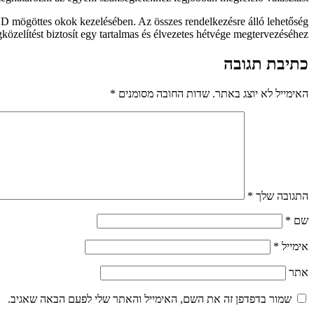
ED mögöttes okok kezelésében. Az összes rendelkezésre álló lehetőség
közelítést biztosít egy tartalmas és élvezetes hétvége megtervezéséhez.
כתיבת תגובה
האימייל לא יוצג באתר.
שדות החובה מסומנים
*
התגובה שלך
*
שם
*
אימייל
*
אתר
שמור בדפדפן זה את השם, האימייל והאתר שלי לפעם הבאה שאגיב.