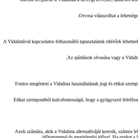
Orvosa válaszolhat a lehetség
A Vidalistával kapcsolatos felhasználói tapasztalatok eltérőek lehetn
Az ajánlások olvasása vagy a Vidalis
Fontos megérteni a Vidalista használatának jogi és etikai szemp
Etikai szempontból kulcsfontosságú, hogy a gyógyszert felelőssé
Azok számára, akik a Vidalista alternatíváját keresik, számos l
időtartammal és megjelenési idővel. Ha ezeket a 