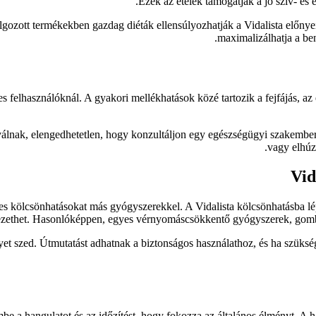
Ezek az ételek támogatják a jó szív- és 
lgozott termékekben gazdag diéták ellensúlyozhatják a Vidalista előnyei
maximalizálhatja a be
 felhasználóknál. A gyakori mellékhatások közé tartozik a fejfájás, az e
álnak, elengedhetetlen, hogy konzultáljon egy egészségügyi szakemberr
vagy elhúz
Vid
ges kölcsönhatásokat más gyógyszerekkel. A Vidalista kölcsönhatásba lé
ethet. Hasonlóképpen, egyes vérnyomáscsökkentő gyógyszerek, gombaell
 szed. Útmutatást adhatnak a biztonságos használathoz, és ha szükséges
mbe a hangulatot és az időzítést, hogy fokozza az általános élményt. A