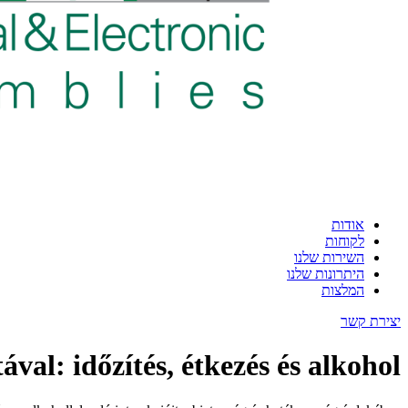
אודות
לקוחות
השירות שלנו
היתרונות שלנו
המלצות
יצירת קשר
ával: időzítés, étkezés és alkohol