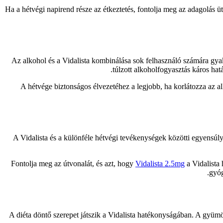
Ha a hétvégi napirend része az étkeztetés, fontolja meg az adagolás üt
Az alkohol és a Vidalista kombinálása sok felhasználó számára gya
túlzott alkoholfogyasztás káros hat
A hétvége biztonságos élvezetéhez a legjobb, ha korlátozza az a
A Vidalista és a különféle hétvégi tevékenységek közötti egyensúly
Fontolja meg az útvonalát, és azt, hogy
Vidalista 2.5mg
a Vidalista 
gyóg
A diéta döntő szerepet játszik a Vidalista hatékonyságában. A gyüm