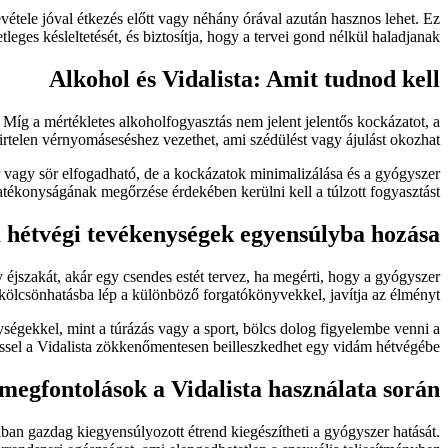
evétele jóval étkezés előtt vagy néhány órával azután hasznos lehet. Ez
leges késleltetését, és biztosítja, hogy a tervei gond nélkül haladjanak.
Alkohol és Vidalista: Amit tudnod kell
íg a mértékletes alkoholfogyasztás nem jelent jelentős kockázatot, a
hirtelen vérnyomáseséshez vezethet, ami szédülést vagy ájulást okozhat.
r vagy sör elfogadható, de a kockázatok minimalizálása és a gyógyszer
atékonyságának megőrzése érdekében kerülni kell a túlzott fogyasztást.
 a hétvégi tevékenységek egyensúlyba hozása
 éjszakát, akár egy csendes estét tervez, ha megérti, hogy a gyógyszer
ölcsönhatásba lép a különböző forgatókönyvekkel, javítja az élményt.
ségekkel, mint a túrázás vagy a sport, bölcs dolog figyelembe venni a
zéssel a Vidalista zökkenőmentesen beilleszkedhet egy vidám hétvégébe.
 megfontolások a Vidalista használata során
ban gazdag kiegyensúlyozott étrend kiegészítheti a gyógyszer hatását.