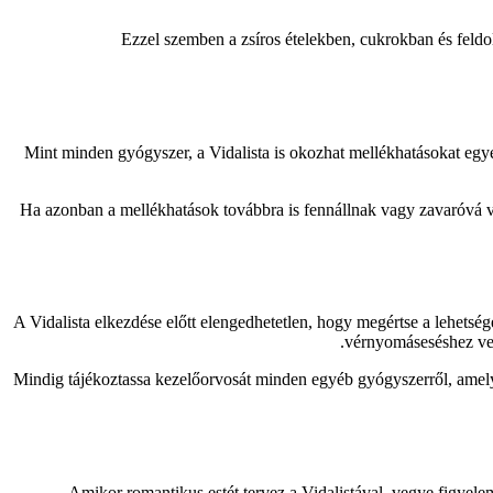
Ezzel szemben a zsíros ételekben, cukrokban és feldo
Mint minden gyógyszer, a Vidalista is okozhat mellékhatásokat egyes
Ha azonban a mellékhatások továbbra is fennállnak vagy zavaróvá v
A Vidalista elkezdése előtt elengedhetetlen, hogy megértse a lehetsé
vérnyomáseséshez vez
Mindig tájékoztassa kezelőorvosát minden egyéb gyógyszerről, amelyet
Amikor romantikus estét tervez a Vidalistával, vegye figyele