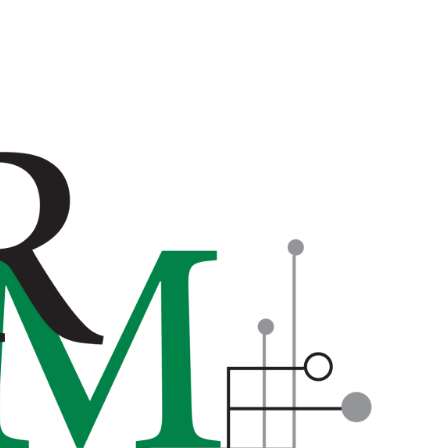
דלג
לתוכן