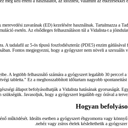
z meg kell érteni a használatot, az időzítést, valamint az étkezésekkel 
ak merevedési zavarának (ED) kezelésére használnak. Tartalmazza a Tada
timuláció esetén. Az elsődleges felhasználáson túl a Vidalista-t a jóindul
A tadalafil az 5-ös típusú foszfodiészteráz (PDE5) enzim gátlásával fe
rtásában. Fontos megjegyezni, hogy a gyógyszer nem növeli a szexuális v
rveibe. A legtöbb felhasználó számára a gyógyszert legalább 30 perccel 
étvégi tabletta." Ez a meghosszabbított időtartam nagyobb spontaneitást
egészségi állapot befolyásolhatják a Vidalista hatásának gyorsaságát. 
an szükségük. Javasoljuk, hogy a gyógyszert legalább egy órával a terve
Hogyan befolyásol
rténő működését. Ideális esetben a gyógyszert éhgyomorra vagy könnyű é
nehéz vagy zsíros ételek késleltethetik a gyógysze