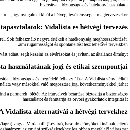
biztosítva a biztonságos és hatékony használatot.
ekre is, így nyugalmat kínál a hétvégi tevékenységek megtervezésekor.
tapasztalatok: Vidalista és hétvégi tervezés
rrel. Sok felhasználó nagyra értékeli a hatékonyság meghosszabbítását,
ami rugalmasságot és spontaneitást tesz lehetővé terveikben.
t adhat, segít kezelni az elvárásokat és javítani az általános élményt.
sta használatának jogi és etikai szempontjai
sítja a biztonságos és megfelelő felhasználást. A Vidalista vény nélkül
ználata vagy másokkal való megosztása jogi következményekkel járhat.
 a partnerek jólétét. Az irányelvek betartása biztosítja a biztonságos
használatot és fenntartja az orvosi gyakorlatok integritását.
A Vidalista alternatívái a hétvégi tervekhez
Viagra) vagy a Vardenafil (Levitra), hasonló előnyöket kínálnak, eltérő
eghatározni az egyéni szükségletekhez legjobban megfelelő választást.