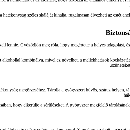
a hatékonyság széles skáláját kínálja, rugalmasan élvezheti az estét a
Biztonsá
ell lennie. Győződjön meg róla, hogy megértette a helyes adagolást, és
 alkohollal kombinálva, mivel ez növelheti a mellékhatások kockázatát. M
szüneteke
atékonyság megőrzéséhez. Tárolja a gyógyszert hűvös, száraz helyen, t
hál
ásában, hogy elkerülje a sérüléseket. A gyógyszer megfelelő tárolásának 
onzultálnia egy egészségügyi szakemberrel. Személyre szabott tanácsot tu