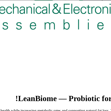
LeanBiome — Probiotic for 
health while increasing metabolic rates and supporting natural fat loss.