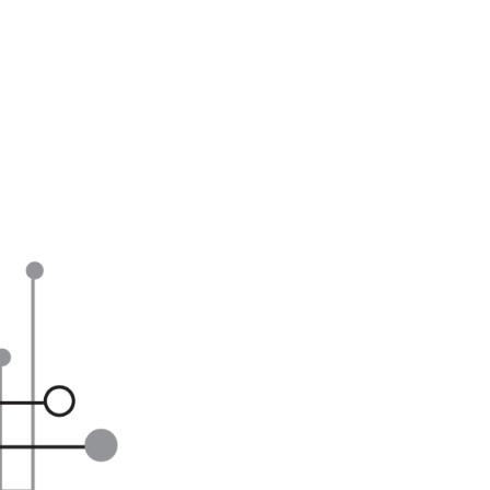
דלג
לתוכן