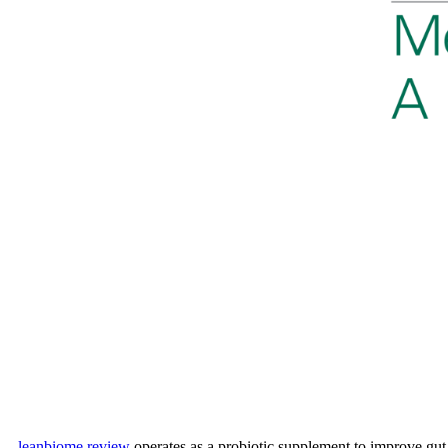
leanbiome review
operates as a probiotic supplement to improve gut 